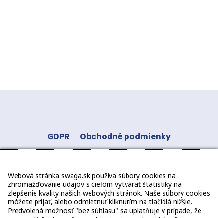
GDPR
Obchodné podmienky
Odstúpenie od zmluvy
Kontakt
Sledujte
Webová stránka swaga.sk používa súbory cookies na
nás:
zhromažďovanie údajov s cieľom vytvárať štatistiky na
zlepšenie kvality našich webových stránok. Naše súbory cookies
môžete prijať, alebo odmietnuť kliknutím na tlačidlá nižšie.
Predvolená možnosť "bez súhlasu" sa uplatňuje v prípade, že