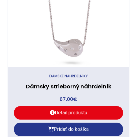
DÁMSKE NÁHRDELNÍKY
Dámsky strieborný náhrdelník
67,00
€
Detail produktu
Pridať do košíka