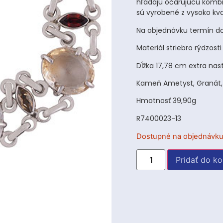
hľadajú očarujúcu kombin
sú vyrobené z vysoko kval
Na objednávku termín do
Materiál striebro rýdzost
Dĺžka 17,78 cm extra nas
Kameň Ametyst, Granát, Ci
Hmotnosť 39,90g
R7400023-13
Dostupné na objednávk
Pridať do ko