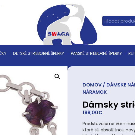
T
ČKY
DETSKÉ STRIEBORNÉ ŠPERKY
PANSKÉ STRIEBORNÉ ŠPERKY
RET
DOMOV
/
DÁMSKE N
NÁRAMOK
Dámsky str
199,00
€
Predstavujeme vám naše 
ktoré sú absolútnou nev