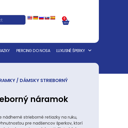
0
IAZKY
PIERCING DO NOSA
LUXUSNÉ ŠPERKY
ÁRAMKY
/ DÁMSKY STRIEBORNÝ
ieborný náramok
nádherné strieborné retiazky na ruku,
yhnutnosťou pre nadšencov šperkov, ktorí