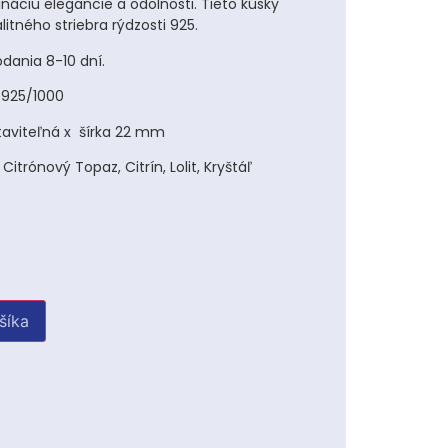
áciu elegancie a odolnosti. Tieto kúsky
itného striebra rýdzosti 925.
dania 8-10 dní.
i 925/1000
taviteľná x šírka 22 mm
trónový Topaz, Citrín, Lolit, Kryštáľ
u
šíka