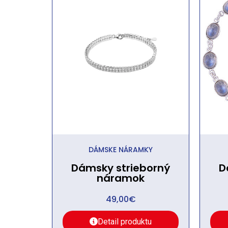
DÁMSKE NÁRAMKY
Dámsky strieborný
D
náramok
49,00
€
Detail produktu