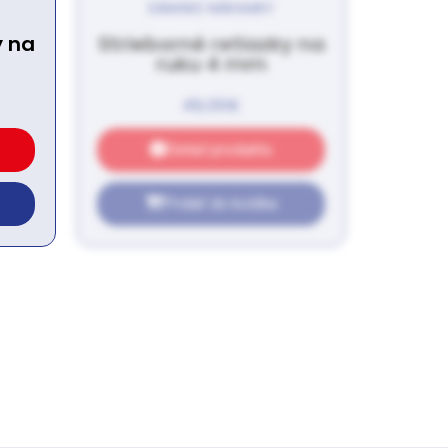
DÁMSKE NÁRAMKY
y na
Strieborné retiazky na
ruku 4 mm
49,00
€
Detail produktu
Pridať do košíka