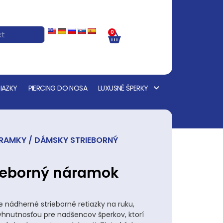
0
IAZKY
PIERCING DO NOSA
LUXUSNÉ ŠPERKY
ÁRAMKY
/ DÁMSKY STRIEBORNÝ
ieborný náramok
nádherné strieborné retiazky na ruku,
yhnutnosťou pre nadšencov šperkov, ktorí