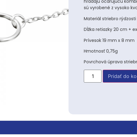
hľadajú očarujúcu kombin
sú vyrobené z vysoko kval
Materiál striebro rýdzosti
Dĺžka retiazky 20 cm + e
Prívesok 19 mm x 8 mm
Hmotnosť 0,75g
Povrchová úprava strieb
Pridať do ko