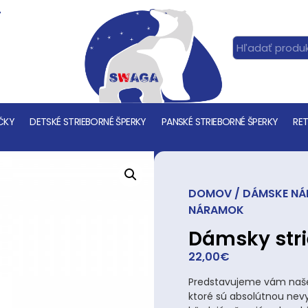
T
ČKY
DETSKÉ STRIEBORNÉ ŠPERKY
PANSKÉ STRIEBORNÉ ŠPERKY
RET
DOMOV
/
DÁMSKE N
NÁRAMOK
Dámsky str
22,00
€
Predstavujeme vám naše 
ktoré sú absolútnou nev