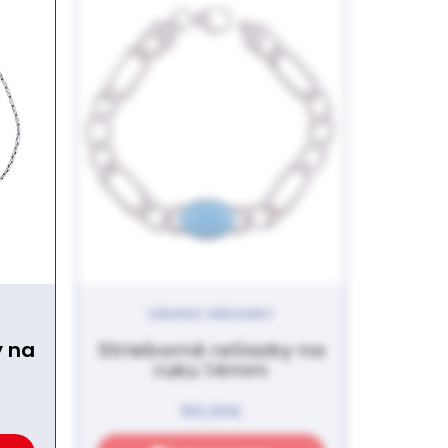
DÁMSKE NÁRAMKY
y na
Strieborné retiazky na
ruku 14mm
160,00
€