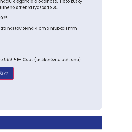
áciu elegancie a odolnosti. Tieto kúsky
itného striebra rýdzosti 925.
 925
xtra nastaviteľná 4 cm x hrúbka 1 mm
ro 999 + E- Coat (antikorózna ochrana)
šíka