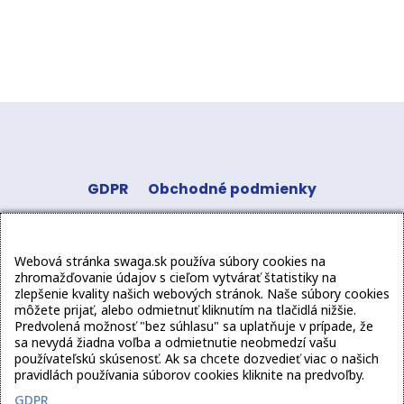
GDPR
Obchodné podmienky
Odstúpenie od zmluvy
Kontakt
Sledujte
Webová stránka swaga.sk používa súbory cookies na
nás:
zhromažďovanie údajov s cieľom vytvárať štatistiky na
zlepšenie kvality našich webových stránok. Naše súbory cookies
môžete prijať, alebo odmietnuť kliknutím na tlačidlá nižšie.
Predvolená možnosť "bez súhlasu" sa uplatňuje v prípade, že
sa nevydá žiadna voľba a odmietnutie neobmedzí vašu
používateľskú skúsenosť. Ak sa chcete dozvedieť viac o našich
pravidlách používania súborov cookies kliknite na predvoľby.
GDPR
Copyright
2026 swaga.sk