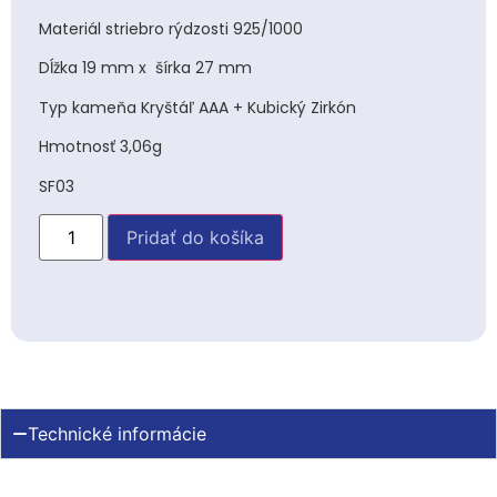
Materiál striebro rýdzosti 925/1000
Dĺžka 19 mm x šírka 27 mm
Typ kameňa Kryštáľ AAA + Kubický Zirkón
Hmotnosť 3,06g
SF03
Pridať do košíka
Technické informácie