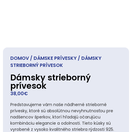
DOMOV
/
DÁMSKE PRÍVESKY
/ DÁMSKY
STRIEBORNÝ PRÍVESOK
Dámsky strieborný
prívesok
38,00
€
Predstavujeme vám naše nádherné strieborné
prívesky, ktoré sú absolútnou nevyhnutnosťou pre
nadšencov šperkov, ktorí hľadajú očarujúcu
kombináciu elegancie a odolnosti. Tieto kúsky sú
vyrobené z vysoko kvalitného striebra rýdzosti 925.