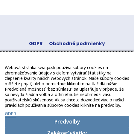
GDPR
Obchodné podmienky
Odstúpenie od zmluvy
Kontakt
Sledujte
Webová stránka swaga.sk používa súbory cookies na
nás:
zhromažďovanie údajov s cieľom vytvárať štatistiky na
zlepšenie kvality našich webových stránok. Naše súbory cookies
môžete prijať, alebo odmietnuť kliknutím na tlačidlá nižšie.
Predvolená možnosť "bez súhlasu" sa uplatňuje v prípade, že
sa nevydá žiadna voľba a odmietnutie neobmedzí vašu
používateľskú skúsenosť. Ak sa chcete dozvedieť viac o našich
pravidlách používania súborov cookies kliknite na predvoľby.
GDPR
Copyright
2026 swaga.sk
Predvoľby
Zakázať všetky