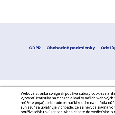
GDPR
Obchodné podmienky
Odstú
Webová stránka swaga.sk používa súbory cookies na z
vytvárať štatistiky na zlepšenie kvality našich webových
môžete prijať, alebo odmietnuť kliknutím na tlačidlá ni
súhlasu" sa uplatňuje v prípade, že sa nevydá žiadna v
používateľskú skúsenosť. Ak sa chcete dozvedieť viac o 