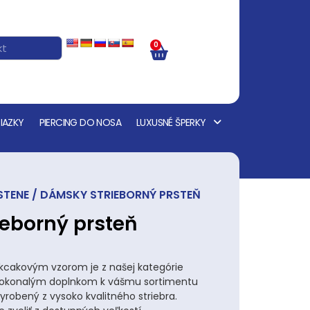
0
IAZKY
PIERCING DO NOSA
LUXUSNÉ ŠPERKY
STENE
/ DÁMSKY STRIEBORNÝ PRSTEŇ
eborný prsteň
kcakovým vzorom je z našej kategórie
 dokonalým doplnkom k vášmu sortimentu
yrobený z vysoko kvalitného striebra.