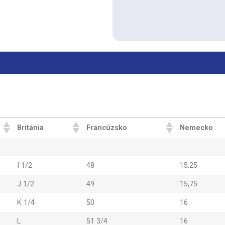
Británia
Francúzsko
Nemecko
I 1/2
48
15,25
J 1/2
49
15,75
K 1/4
50
16
L
51 3/4
16