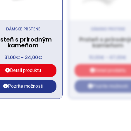
DÁMSKE PRSTENE
DÁMSKE PRSTENE
rsteň s prírodným
Prsteň s prírodn
kameňom
kameňom
31,00
€
-
34,00
€
51,00
€
-
67,00
€
Detail produktu
Detail produktu
Pozrite možnosti
Pozrite možnosti