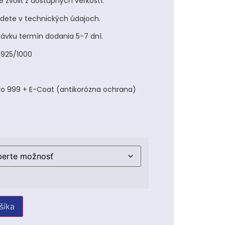
 zvoliť z dostupných veľkostí.
jdete v technických údajoch.
návku termín dodania 5-7 dní.
i 925/1000
ro 999 + E-Coat (antikorózna ochrana)
šíka