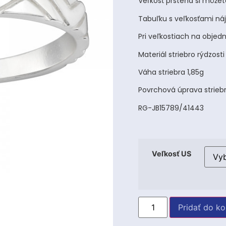
Veľkosť prsteňa si môžete
Tabuľku s veľkosťami ná
Pri veľkostiach na objed
Materiál striebro rýdzost
Váha striebra 1,85g
Povrchová úprava strieb
RG-JB15789/41443
Veľkosť US
Pridať do ko