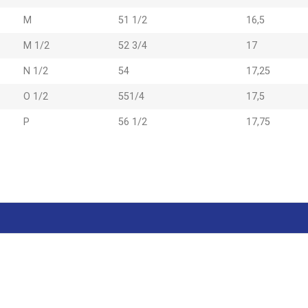
M
51 1/2
16,5
M 1/2
52 3/4
17
N 1/2
54
17,25
O 1/2
551/4
17,5
P
56 1/2
17,75