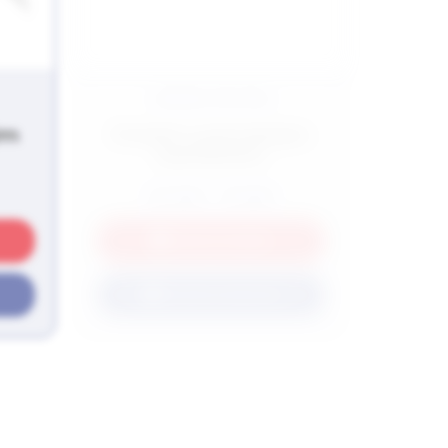
DÁMSKE PRSTENE
ým
Prsteň s prírodným
kameňom
42,00
€
-
111,00
€
Detail produktu
Pozrite možnosti