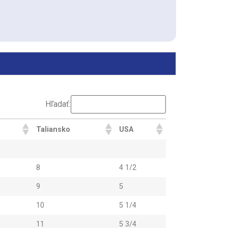
Hľadať:
Taliansko
USA
8
4 1/2
9
5
10
5 1/4
11
5 3/4