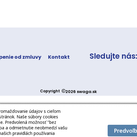
Sledujte nás
penie od zmluvy
Kontakt
Copyright
2026 swaga.sk
hromažďovanie údajov s cieľom
 stránok. Naše súbory cookies
žšie. Predvolená možnosť "bez
oľba a odmietnutie neobmedzí vašu
Predvoľ
našich pravidlách používania