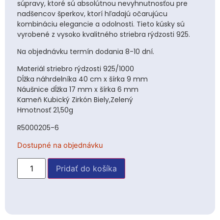
súpravy, ktoré sú absolútnou nevyhnutnosťou pre
nadšencov šperkov, ktorí hľadajú očarujúcu
kombináciu elegancie a odolnosti. Tieto kúsky sú
vyrobené z vysoko kvalitného striebra rýdzosti 925.
Na objednávku termín dodania 8-10 dní.
Materiál striebro rýdzosti 925/1000
Dĺžka náhrdelníka 40 cm x šírka 9 mm
Náušnice dĺžka 17 mm x šírka 6 mm
Kameň Kubický Zirkón Biely,Zelený
Hmotnosť 21,50g
R5000205-6
Dostupné na objednávku
Pridať do košíka