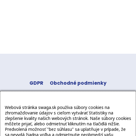
GDPR
Obchodné podmienky
Odstúpenie od zmluvy
Kontakt
Sledujte
Webová stránka swaga.sk používa súbory cookies na
nás:
zhromažďovanie údajov s cieľom vytvárať štatistiky na
zlepšenie kvality našich webových stránok. Naše súbory cookies
môžete prijať, alebo odmietnuť kliknutím na tlačidlá nižšie.
Predvolená možnosť "bez súhlasu" sa uplatňuje v prípade, že
sa nevydá žiadna voľba a odmietnutie neobmedzí vašu