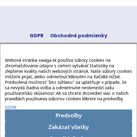
GDPR
Obchodné podmienky
Odstúpenie od zmluvy
Kontakt
Sledujte
Webová stránka swaga.sk používa súbory cookies na
nás:
zhromažďovanie údajov s cieľom vytvárať štatistiky na
zlepšenie kvality našich webových stránok. Naše súbory cookies
môžete prijať, alebo odmietnuť kliknutím na tlačidlá nižšie.
Predvolená možnosť "bez súhlasu" sa uplatňuje v prípade, že
sa nevydá žiadna voľba a odmietnutie neobmedzí vašu
používateľskú skúsenosť. Ak sa chcete dozvedieť viac o našich
pravidlách používania súborov cookies kliknite na predvoľby.
GDPR
Copyright
2026 swaga.sk
Predvoľby
Zakázať všetky