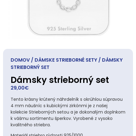
DOMOV
/
DÁMSKE STRIEBORNÉ SETY
/ DÁMSKY
STRIEBORNÝ SET
Dámsky strieborný set
29,00
€
Tento krásny krútený náhrdelník s okrúhlou súpravou
4 mm náušníc s kubickými zirkónmi je z našej
kolekcie Strieborných setou a je dokonalým doplnkom
k vášmu sortimentu šperkov. Vyrobené z vysoko
kvalitného striebra.
Materiál striebro rýdzosti 925/1000