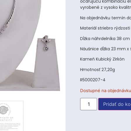
očarujúcu kombináciu ele
vyrobené z vysoko kvalitn
Na objednávku termín do
Materiál striebro rýdzost
Dĺžka náhrdelníka 38 cm
Náušnice dĺžka 23 mm x 
Kameň Kubický Zirkón
Hmotnosť 27,20g
R5000207-4
Dostupné na objednávk
Pridať do ko