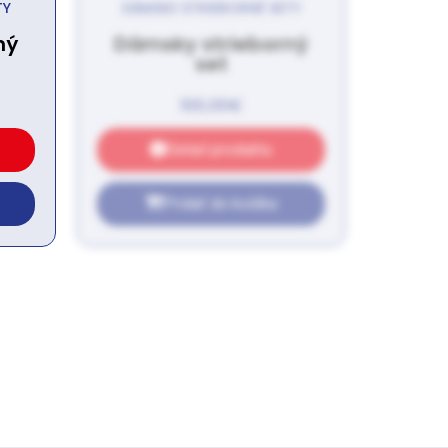
TY
DÁMSKE STRIEBORNÉ SETY
ný
Dámsky strieborný
set
100,00
€
Detail produktu
Pridať do košíka