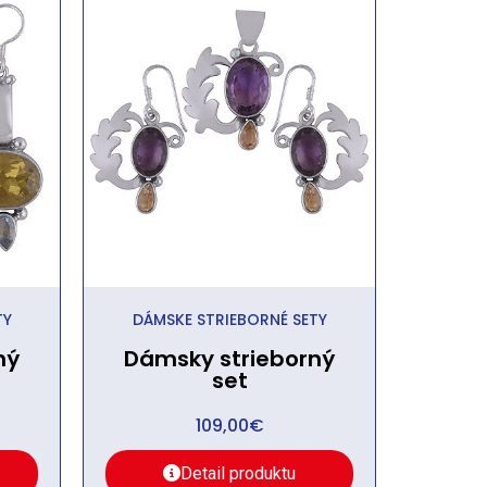
TY
DÁMSKE STRIEBORNÉ SETY
ný
Dámsky strieborný
set
109,00
€
Detail produktu