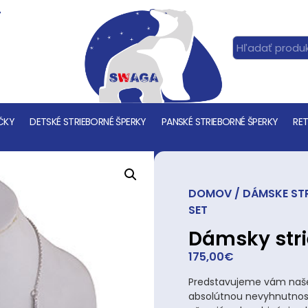
T
ČKY
DETSKÉ STRIEBORNÉ ŠPERKY
PANSKÉ STRIEBORNÉ ŠPERKY
RET
DOMOV
/
DÁMSKE STR
SET
Dámsky stri
175,00
€
Predstavujeme vám naše 
absolútnou nevyhnutnosť