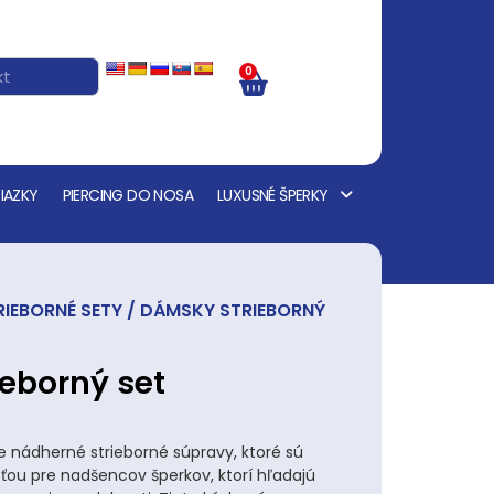
0
IAZKY
PIERCING DO NOSA
LUXUSNÉ ŠPERKY
IEBORNÉ SETY
/ DÁMSKY STRIEBORNÝ
eborný set
nádherné strieborné súpravy, ktoré sú
ou pre nadšencov šperkov, ktorí hľadajú