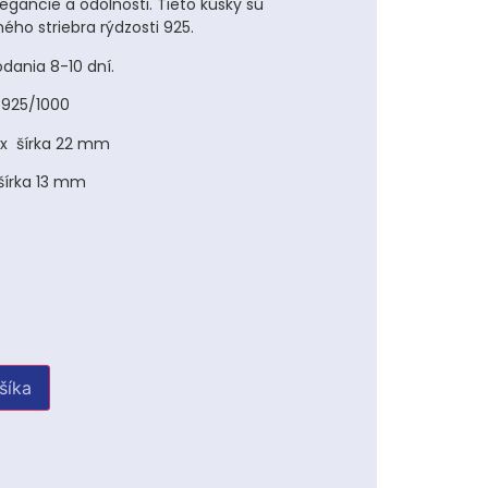
gancie a odolnosti. Tieto kúsky sú
ého striebra rýdzosti 925.
dania 8-10 dní.
i 925/1000
 x šírka 22 mm
šírka 13 mm
u
šíka