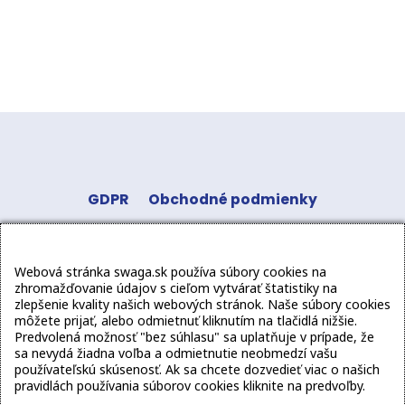
GDPR
Obchodné podmienky
Odstúpenie od zmluvy
Kontakt
Sledujte
Webová stránka swaga.sk používa súbory cookies na
nás:
zhromažďovanie údajov s cieľom vytvárať štatistiky na
zlepšenie kvality našich webových stránok. Naše súbory cookies
môžete prijať, alebo odmietnuť kliknutím na tlačidlá nižšie.
Predvolená možnosť "bez súhlasu" sa uplatňuje v prípade, že
sa nevydá žiadna voľba a odmietnutie neobmedzí vašu
používateľskú skúsenosť. Ak sa chcete dozvedieť viac o našich
pravidlách používania súborov cookies kliknite na predvoľby.