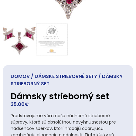
DOMOV
/
DÁMSKE STRIEBORNÉ SETY
/ DÁMSKY
STRIEBORNÝ SET
Dámsky strieborný set
35,00
€
Predstavujeme vám naše nádherné strieborné
súpravy, ktoré sú absolútnou nevyhnutnosťou pre
nadšencov šperkov, ktorí hľadajú očarujúcu
kombináciu elegancie a odolnosti. Tieto kúsky sú