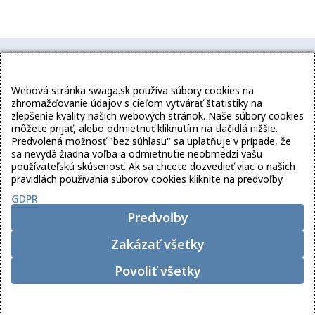
Webová stránka swaga.sk používa súbory cookies na
zhromažďovanie údajov s cieľom vytvárať štatistiky na
GDPR
Obchodné podmienky
zlepšenie kvality našich webových stránok. Naše súbory cookies
môžete prijať, alebo odmietnuť kliknutím na tlačidlá nižšie.
Odstúpenie od zmluvy
Kontakt
Predvolená možnosť "bez súhlasu" sa uplatňuje v prípade, že
sa nevydá žiadna voľba a odmietnutie neobmedzí vašu
Sledujte
používateľskú skúsenosť. Ak sa chcete dozvedieť viac o našich
nás:
pravidlách používania súborov cookies kliknite na predvoľby.
GDPR
Predvoľby
Zakázať všetky
Povoliť všetky
Copyright
2026 swaga.sk
Upraviť súhlas