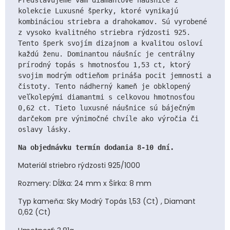
kolekcie Luxusné šperky, ktoré vynikajú 
kombináciou striebra a drahokamov. Sú vyrobené 
z vysoko kvalitného striebra rýdzosti 925. 
Tento šperk svojím dizajnom a kvalitou osloví 
každú ženu. Dominantou náušníc je centrálny 
prírodný topás s hmotnosťou 1,53 ct, ktorý 
svojim modrým odtieňom prináša pocit jemnosti a 
čistoty. Tento nádherný kameň je obklopený 
veľkolepými diamantmi s celkovou hmotnosťou 
0,62 ct. Tieto luxusné náušnice sú báječným 
darčekom pre výnimočné chvíle ako výročia či 
oslavy lásky. 
Na objednávku termín dodania 8-10 dní.
Materiál striebro rýdzosti 925/1000
Rozmery: Dĺžka: 24 mm x Šírka: 8 mm
Typ kameňa: Sky Modrý Topás 1,53 (Ct) , Diamant
0,62 (Ct)