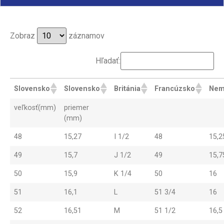
Zobraz
záznamov
Hľadať:
Slovensko
Slovensko
Británia
Francúzsko
Nem
veľkosť(mm)
priemer
(mm)
48
15,27
I 1/2
48
15,2
49
15,7
J 1/2
49
15,7
50
15,9
K 1/4
50
16
51
16,1
L
51 3/4
16
52
16,51
M
51 1/2
16,5