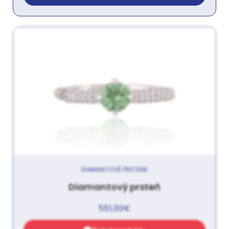
DIAMANTOVÉ PRSTENE
Diamantový prsteň
551,00
€