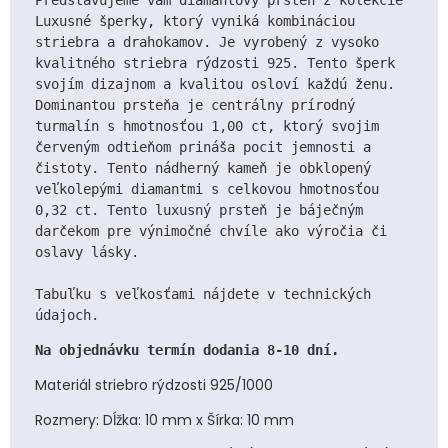
Luxusné šperky, ktorý vyniká kombináciou 
striebra a drahokamov. Je vyrobený z vysoko 
kvalitného striebra rýdzosti 925. Tento šperk 
svojím dizajnom a kvalitou osloví každú ženu. 
Dominantou prsteňa je centrálny prírodný 
turmalín s hmotnosťou 1,00 ct, ktorý svojim 
červeným odtieňom prináša pocit jemnosti a 
čistoty. Tento nádherný kameň je obklopený 
veľkolepými diamantmi s celkovou hmotnosťou 
0,32 ct. Tento luxusný prsteň je báječným 
darčekom pre výnimočné chvíle ako výročia či 
Tabuľku s veľkosťami nájdete v technických 
údajoch. 
Na objednávku termín dodania 8-10 dní.
Materiál striebro rýdzosti 925/1000
Rozmery: Dĺžka: 10 mm x Šírka: 10 mm