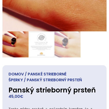
DOMOV
/
PANSKÉ STRIEBORNÉ
ŠPERKY
/ PANSKÝ STRIEBORNÝ PRSTEŇ
Panský strieborný prsteň
45,00
€
Tento módny prsteň s prírodným kameňom je z 