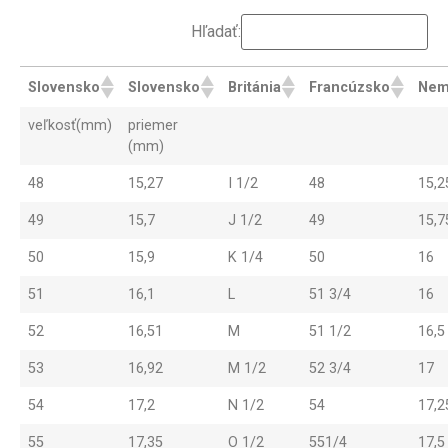
Hľadať:
Slovensko
Slovensko
Británia
Francúzsko
Nem
veľkosť(mm)
priemer
(mm)
48
15,27
I 1/2
48
15,2
49
15,7
J 1/2
49
15,7
50
15,9
K 1/4
50
16
51
16,1
L
51 3/4
16
52
16,51
M
51 1/2
16,5
53
16,92
M 1/2
52 3/4
17
54
17,2
N 1/2
54
17,2
55
17,35
O 1/2
551/4
17,5