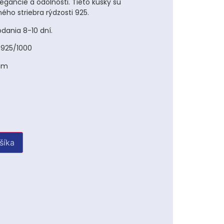
gancie a odolnosti. Tieto kúsky sú
ého striebra rýdzosti 925.
dania 8-10 dní.
i 925/1000
 mm
u
šíka