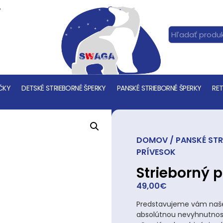
T
ČKY
DETSKÉ STRIEBORNÉ ŠPERKY
PANSKÉ STRIEBORNÉ ŠPERKY
RET
DOMOV
/
PANSKÉ STR
PRÍVESOK
Strieborný 
49,00
€
Predstavujeme vám naše 
absolútnou nevyhnutnosť