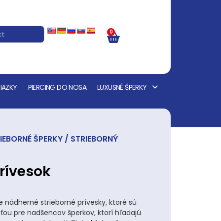
0
IAZKY
PIERCING DO NOSA
LUXUSNÉ ŠPERKY
IEBORNÉ ŠPERKY
/ STRIEBORNÝ
prívesok
nádherné strieborné prívesky, ktoré sú
ou pre nadšencov šperkov, ktorí hľadajú