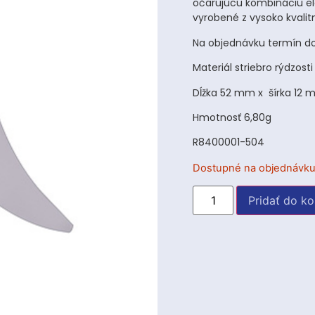
očarujúcu kombináciu ele
vyrobené z vysoko kvalitn
Na objednávku termín do
Materiál striebro rýdzost
Dĺžka 52 mm x šírka 12
Hmotnosť 6,80g
R8400001-504
Dostupné na objednávk
Pridať do ko