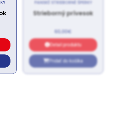
RKY
PANSKÉ STRIEBORNÉ ŠPERKY
ok
Strieborný prívesok
60,00
€
Detail produktu
Pridať do košíka