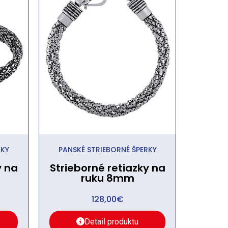
RKY
PANSKÉ STRIEBORNÉ ŠPERKY
y na
Strieborné retiazky na
ruku 8mm
128,00
€
Detail produktu