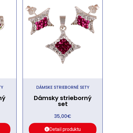
TY
DÁMSKE STRIEBORNÉ SETY
ný
Dámsky strieborný
set
35,00
€
Detail produktu