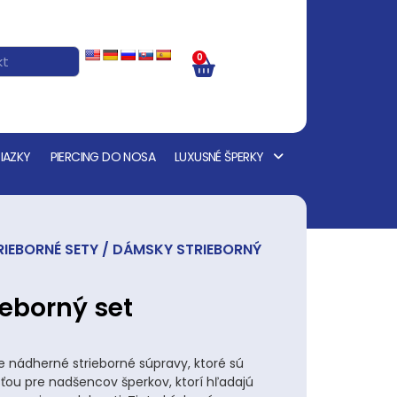
0
IAZKY
PIERCING DO NOSA
LUXUSNÉ ŠPERKY
IEBORNÉ SETY
/ DÁMSKY STRIEBORNÝ
eborný set
nádherné strieborné súpravy, ktoré sú
ou pre nadšencov šperkov, ktorí hľadajú