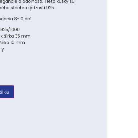
gancie a odolnosti. Tieto kúsky sú
ého striebra rýdzosti 925.
dania 8-10 dní.
i 925/1000
 x šírka 35 mm
šírka 10 mm
ly
u
šíka