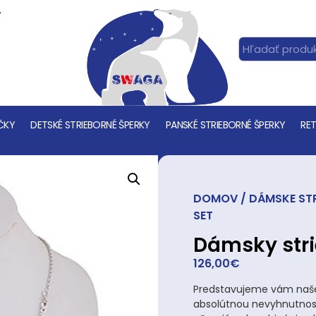
T
ČKY
DETSKÉ STRIEBORNÉ ŠPERKY
PANSKÉ STRIEBORNÉ ŠPERKY
RET
DOMOV
/
DÁMSKE STR
SET
Dámsky stri
126,00
€
Predstavujeme vám naše 
absolútnou nevyhnutnosť