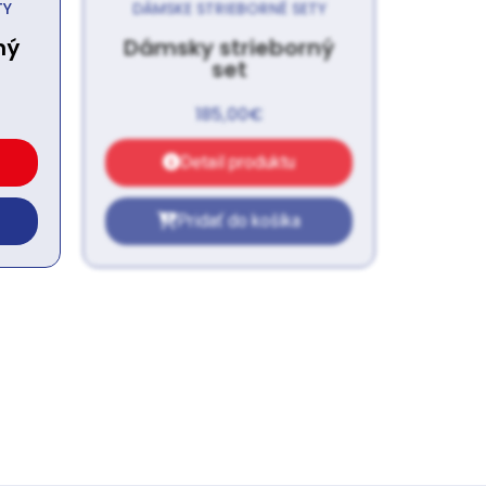
TY
DÁMSKE STRIEBORNÉ SETY
ný
Dámsky strieborný
set
185,00
€
Detail produktu
Pridať do košíka