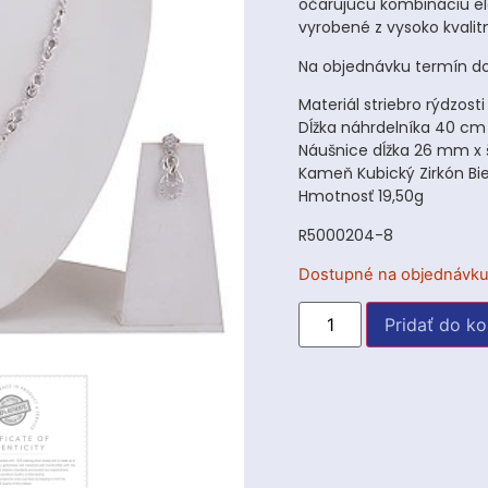
očarujúcu kombináciu ele
vyrobené z vysoko kvalitn
Na objednávku termín do
Materiál striebro rýdzost
Dĺžka náhrdelníka 40 cm
Náušnice dĺžka 26 mm x 
Kameň Kubický Zirkón Bie
Hmotnosť 19,50g
R5000204-8
Dostupné na objednávk
Pridať do ko